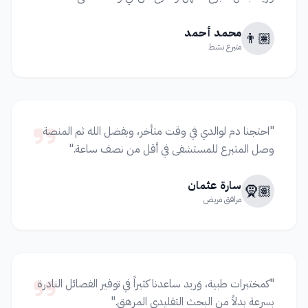
محمد أحمد
👨🏽
متبرع نشط
"احتجنا دم لوالدي في وقت متأخر، وبفضل الله ثم المنصة
وصل المتبرع للمستشفى في أقل من نصف ساعة."
سارة عثمان
🧕🏽
مرافق مريض
"كمختبرات طبية، وَريد ساعدنا كثيراً في توفير الفصائل النادرة
بسرعة بدلاً من البحث التقليدي المرهق."