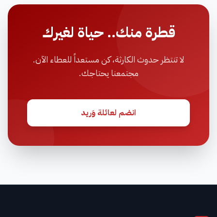
قطرة منك.. حياة لغيرك
لا تنتظر حدوث الكارثة، كن مستعداً للعطاء الآن.
مجتمعنا يحتاجك.
انضم لعائلة وَريد